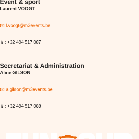
Event & sport
Laurent VOOGT
📧
l.voogt@m3events.be
📱
: +32 494 517 087
Secretariat & Administration
Aline GILSON
📧
a.gilson@m3events.be
📱
: +32 494 517 088