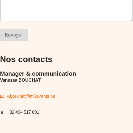
p
h
o
n
e
o
Envoyer
u
Nos contacts
Manager & communication
Vanessa BOUCHAT
📧
v.bouchat@m3events.be
📱
: +32 494 517 091