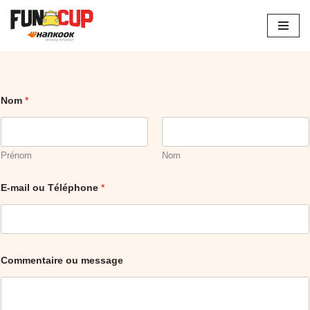
Aller
au
contenu
Nom
*
Prénom
Nom
E-mail ou Téléphone
*
o
Commentaire ou message
u
T
é
l
é